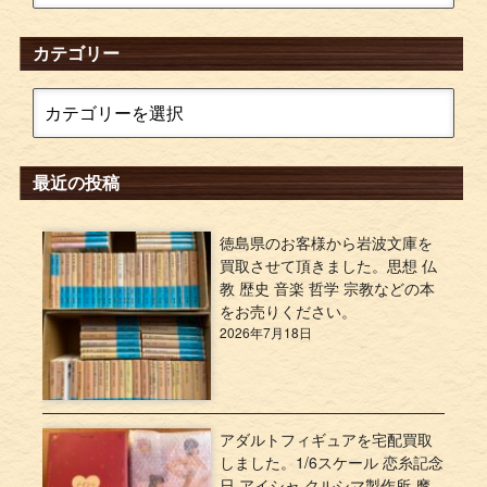
カテゴリー
最近の投稿
徳島県のお客様から岩波文庫を
買取させて頂きました。思想 仏
教 歴史 音楽 哲学 宗教などの本
をお売りください。
2026年7月18日
アダルトフィギュアを宅配買取
しました。1/6スケール 恋糸記念
日 アイシャ クルシマ製作所 摩