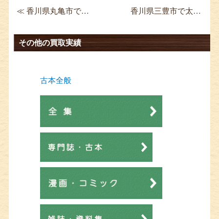
≪ 香川県丸亀市で三島由紀夫全集買取 新潮社
香川県三豊市で太宰治全集買取 決定版 全13巻揃 ≫
その他の買取実績
古本全般