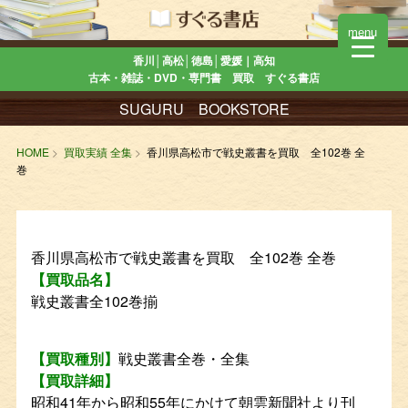
menu
香川│高松│徳島│愛媛｜高知
古本・雑誌・DVD・専門書 買取 すぐる書店
SUGURU BOOKSTORE
HOME
買取実績 全集
香川県高松市で戦史叢書を買取 全102巻 全
巻
香川県高松市で戦史叢書を買取 全102巻 全巻
【買取品名】
戦史叢書全102巻揃
【買取種別】
戦史叢書全巻・全集
【買取詳細】
昭和41年から昭和55年にかけて朝雲新聞社より刊