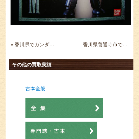
« 香川県でガンダムフィギュア買取 GFF GUNDAM FIX メタルコンポジット RX-78-3 G3 LIMITED Ver.Ka
香川県善通寺市でフィギュア買取 フリーイング VOCALOID3 初音ミク V3 1/4 »
その他の買取実績
古本全般