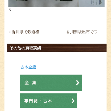
N
« 香川県で鉄道模型を買取 天賞堂 カンタム DD51形 全重連・最終型 1052-1193号機 A寒地
香川県坂出市でフィギュア買取 聖闘士星矢 聖衣大系 神闘衣 »
その他の買取実績
古本全般