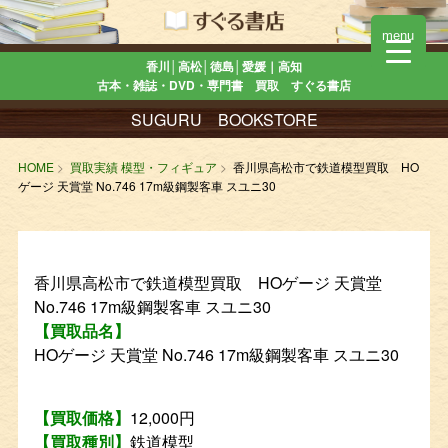
menu
香川│高松│徳島│愛媛｜高知
古本・雑誌・DVD・専門書 買取 すぐる書店
SUGURU BOOKSTORE
HOME
買取実績 模型・フィギュア
香川県高松市で鉄道模型買取 HO
ゲージ 天賞堂 No.746 17m級鋼製客車 スユニ30
香川県高松市で鉄道模型買取 HOゲージ 天賞堂
No.746 17m級鋼製客車 スユニ30
【買取品名】
HOゲージ 天賞堂 No.746 17m級鋼製客車 スユニ30
【買取価格】
12,000円
【買取種別】
鉄道模型