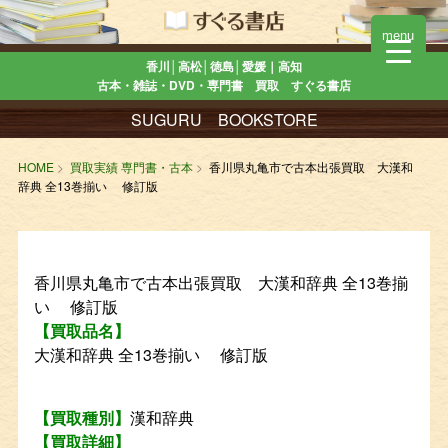
menu
香川│高松│徳島│愛媛｜高知
古本・雑誌・DVD・専門書 買取 すぐる書店
SUGURU BOOKSTORE
HOME
買取実績 専門書・古本
香川県丸亀市で古本出張買取 大漢和
辞典 全13巻揃い 修訂版
香川県丸亀市で古本出張買取 大漢和辞典 全13巻揃
い 修訂版
【買取品名】
大漢和辞典 全13巻揃い 修訂版
【買取種別】
漢和辞典
【買取詳細】