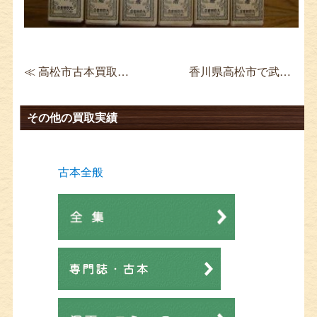
≪ 高松市古本買取 アラビアンナイト 東洋文庫 全19巻揃
香川県高松市で武道本を買取 秘伝 続・秘伝 極真空手 ≫
その他の買取実績
古本全般