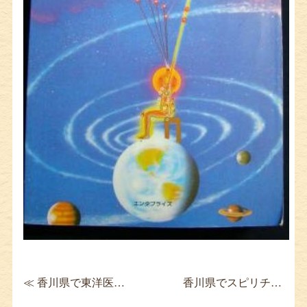
≪ 香川県で東洋医学書を買取 実用中医内科学 日本語版
香川県でスピリチュアル書籍買取 ヒマラヤ聖者の生活探求 全5巻揃 ≫