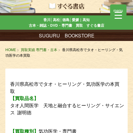
menu
香川│高松│徳島│愛媛｜高知
古本・雑誌・DVD・専門書 買取 すぐる書店
SUGURU BOOKSTORE
HOME
買取実績 専門書・古本
香川県高松市でタオ・ヒーリング・気
功医学の本買取
香川県高松市でタオ・ヒーリング・気功医学の本買
取
【買取品名】
タオ人間医学 天地と融合するヒーリング・サイエン
ス 謝明徳
【買取種別】
気功医学・専門書