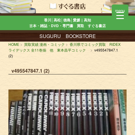
menu
香川│高松│徳島│愛媛｜高知
古本・雑誌・DVD・専門書 買取 すぐる書店
SUGURU BOOKSTORE
HOME
買取実績 漫画・コミック
香川県でコミック買取 RIDEX
ライデックス 全11巻揃 他 東本昌平コミック
v495547847.1
(2)
v495547847.1 (2)