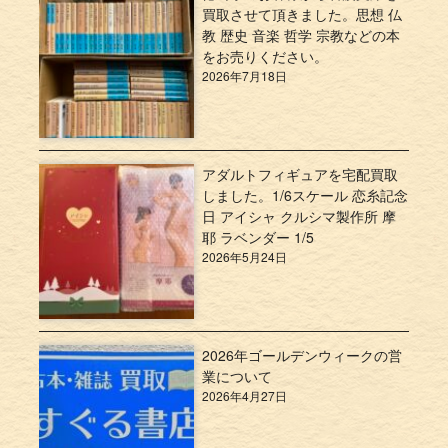
買取させて頂きました。思想 仏
教 歴史 音楽 哲学 宗教などの本
をお売りください。
2026年7月18日
アダルトフィギュアを宅配買取
しました。1/6スケール 恋糸記念
日 アイシャ クルシマ製作所 摩
耶 ラベンダー 1/5
2026年5月24日
2026年ゴールデンウィークの営
業について
2026年4月27日