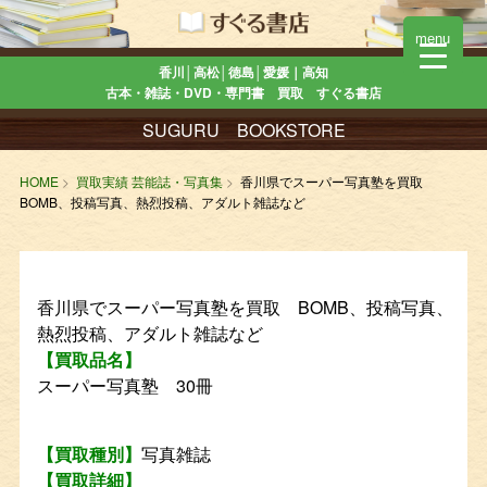
menu
香川│高松│徳島│愛媛｜高知
古本・雑誌・DVD・専門書 買取 すぐる書店
SUGURU BOOKSTORE
HOME
買取実績 芸能誌・写真集
香川県でスーパー写真塾を買取
BOMB、投稿写真、熱烈投稿、アダルト雑誌など
香川県でスーパー写真塾を買取 BOMB、投稿写真、
熱烈投稿、アダルト雑誌など
【買取品名】
スーパー写真塾 30冊
【買取種別】
写真雑誌
【買取詳細】