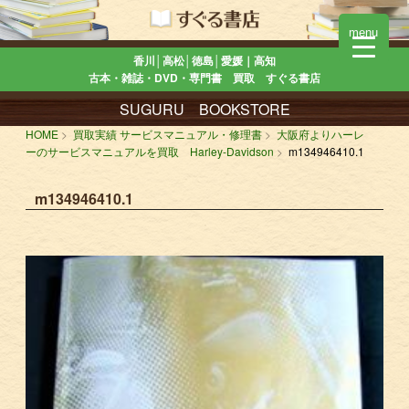
menu
香川│高松│徳島│愛媛｜高知
古本・雑誌・DVD・専門書 買取 すぐる書店
SUGURU BOOKSTORE
HOME
買取実績 サービスマニュアル・修理書
大阪府よりハーレ
ーのサービスマニュアルを買取 Harley-Davidson
m134946410.1
m134946410.1