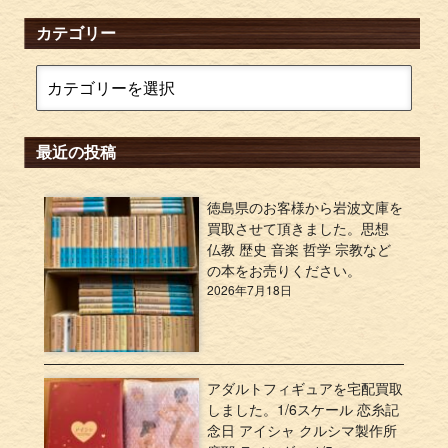
カテゴリー
最近の投稿
徳島県のお客様から岩波文庫を
買取させて頂きました。思想
仏教 歴史 音楽 哲学 宗教など
の本をお売りください。
2026年7月18日
アダルトフィギュアを宅配買取
しました。1/6スケール 恋糸記
念日 アイシャ クルシマ製作所