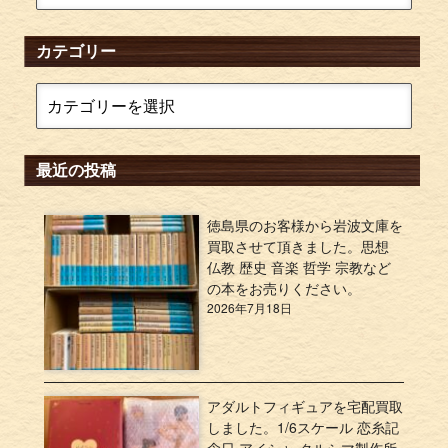
カテゴリー
最近の投稿
徳島県のお客様から岩波文庫を
買取させて頂きました。思想
仏教 歴史 音楽 哲学 宗教など
の本をお売りください。
2026年7月18日
アダルトフィギュアを宅配買取
しました。1/6スケール 恋糸記