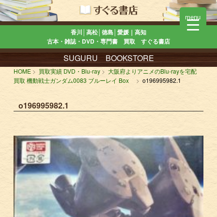
menu
香川│高松│徳島│愛媛｜高知
古本・雑誌・DVD・専門書 買取 すぐる書店
SUGURU BOOKSTORE
HOME
買取実績 DVD・Blu-ray
大阪府よりアニメのBlu-rayを宅配
買取 機動戦士ガンダム0083 ブルーレイ Box
o196995982.1
o196995982.1