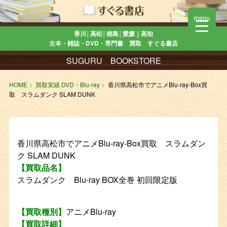
menu
香川│高松│徳島│愛媛｜高知
古本・雑誌・DVD・専門書 買取 すぐる書店
SUGURU BOOKSTORE
HOME
買取実績 DVD・Blu-ray
香川県高松市でアニメBlu-ray-Box買
取 スラムダンク SLAM DUNK
香川県高松市でアニメBlu-ray-Box買取 スラムダン
ク SLAM DUNK
【買取品名】
スラムダンク Blu-ray BOX全巻 初回限定版
【買取種別】
アニメBlu-ray
【買取詳細】