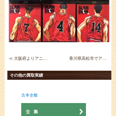
≪ 大阪府よりアニメのBlu-rayを宅配買取 機動戦士ガンダム0083 ブルーレイ Box
香川県高松市でアニメBlu-ray DVD-BOXなど出張買取 爆走兄弟レッツ&ゴー!! ≫
その他の買取実績
古本全般