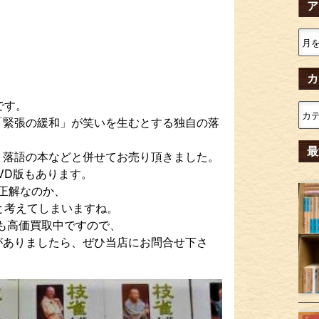
ア
カ
です。
「緊張の緩和」が笑いを生むとする独自の落
最
り落語の本などと併せてお売り頂きました。
VD版もあります。
正解なのか、
と考えてしまいますね。
版も高価買取中ですので、
がありましたら、ぜひ当店にお問合せ下さ