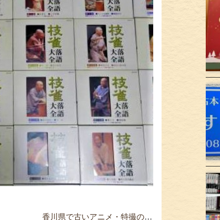
香川県で古いアニメ・特撮のカセットテープを買取 Dr スランプ アラレちゃん ≫