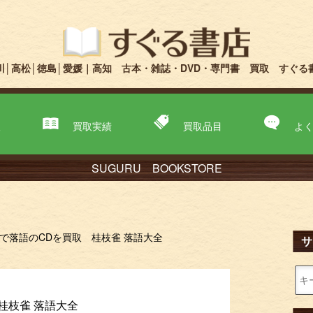
川│高松│徳島│愛媛｜高知 古本・雑誌・DVD・専門書 買取 すぐる
取
買取実績
買取品目
よ
SUGURU BOOKSTORE
で落語のCDを買取 桂枝雀 落語大全
サ
桂枝雀 落語大全