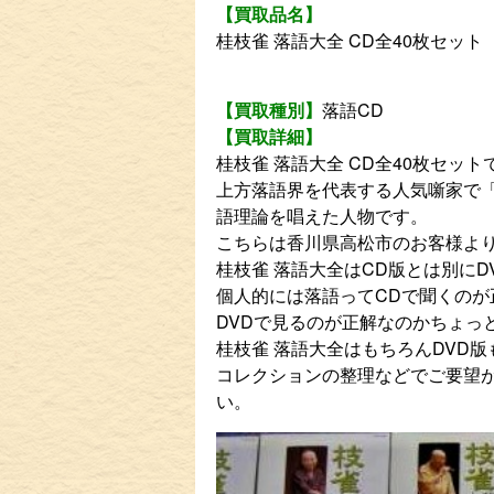
【買取品名】
桂枝雀 落語大全 CD全40枚セット
【買取種別】
落語CD
【買取詳細】
桂枝雀 落語大全 CD全40枚セット
上方落語界を代表する人気噺家で
語理論を唱えた人物です。
こちらは香川県高松市のお客様よ
桂枝雀 落語大全はCD版とは別にD
個人的には落語ってCDで聞くのが
DVDで見るのが正解なのかちょっ
桂枝雀 落語大全はもちろんDVD
コレクションの整理などでご要望
い。