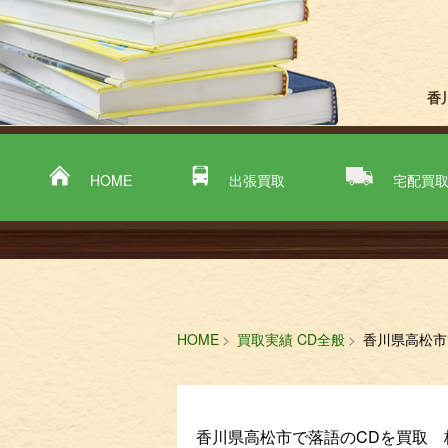
香
HOME
出張買取
宅配買
HOME
買取実績 CD全般
香川県高松市
香川県高松市で落語のCDを買取 