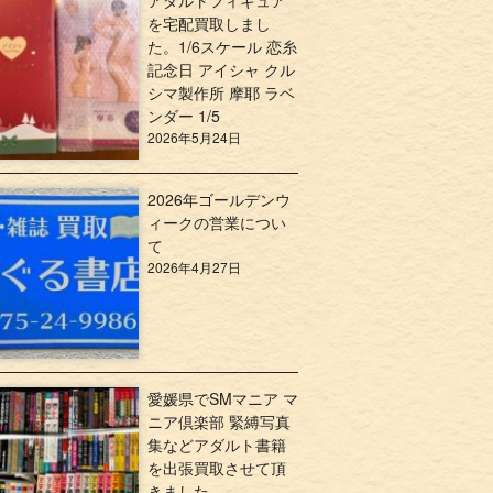
アダルトフィギュア
を宅配買取しまし
た。1/6スケール 恋糸
記念日 アイシャ クル
シマ製作所 摩耶 ラベ
ンダー 1/5
2026年5月24日
2026年ゴールデンウ
ィークの営業につい
て
2026年4月27日
愛媛県でSMマニア マ
ニア倶楽部 緊縛写真
集などアダルト書籍
を出張買取させて頂
きました。