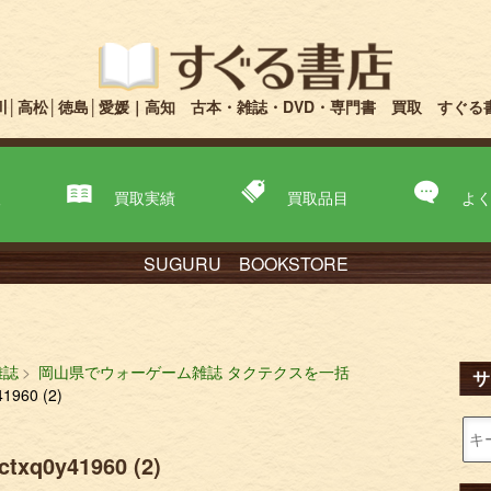
川│高松│徳島│愛媛｜高知 古本・雑誌・DVD・専門書 買取 すぐる
取
買取実績
買取品目
よ
SUGURU BOOKSTORE
雑誌
岡山県でウォーゲーム雑誌 タクテクスを一括
サ
1960 (2)
ctxq0y41960 (2)