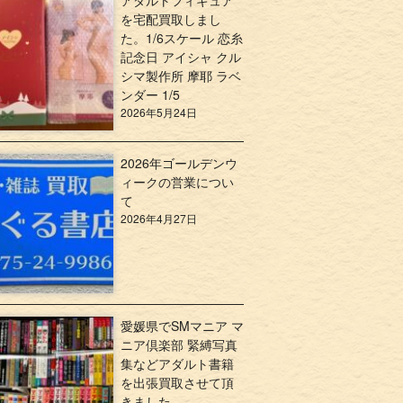
アダルトフィギュア
を宅配買取しまし
た。1/6スケール 恋糸
記念日 アイシャ クル
シマ製作所 摩耶 ラベ
ンダー 1/5
2026年5月24日
2026年ゴールデンウ
ィークの営業につい
て
2026年4月27日
愛媛県でSMマニア マ
ニア倶楽部 緊縛写真
集などアダルト書籍
を出張買取させて頂
きました。