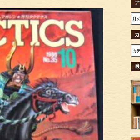
ア
カ
最