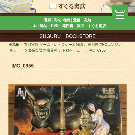
menu
香川│高松│徳島│愛媛｜高知
古本・雑誌・DVD・専門書 買取 すぐる書店
SUGURU BOOKSTORE
HOME
買取実績 ゲーム・レトロゲーム雑誌
香川県でPCエンジン
Huカードを出張買取 大魔界村 レトロゲーム
IMG_0955
IMG_0955