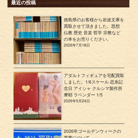
最近の投稿
徳島県のお客様から岩波文庫を
買取させて頂きました。思想
仏教 歴史 音楽 哲学 宗教など
の本をお売りください。
2026年7月18日
アダルトフィギュアを宅配買取
しました。1/6スケール 恋糸記
念日 アイシャ クルシマ製作所
摩耶 ラベンダー 1/5
2026年5月24日
2026年ゴールデンウィークの
営業について