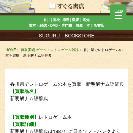
menu
香川│高松│徳島│愛媛｜高知
古本・雑誌・DVD・専門書 買取 すぐる書店
SUGURU BOOKSTORE
HOME
買取実績 ゲーム・レトロゲーム雑誌
香川県でレトロゲームの
本を買取 新明解ナム語辞典
香川県でレトロゲームの本を買取 新明解ナム語辞典
【買取品名】
新明解ナム語辞典
【買取種別】
レトロゲーム本
【買取詳細】
新明解ナム語辞典は1987年に日本ソフトバンクより