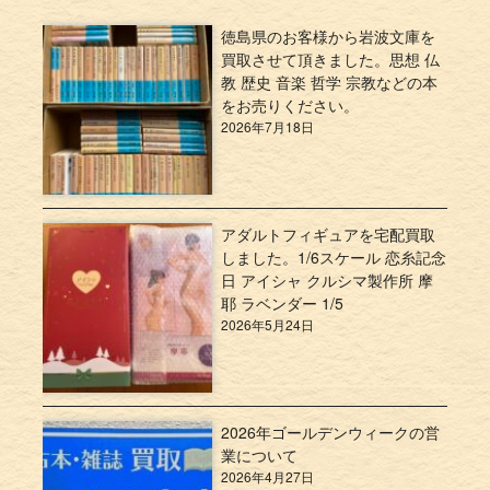
徳島県のお客様から岩波文庫を
買取させて頂きました。思想 仏
教 歴史 音楽 哲学 宗教などの本
をお売りください。
2026年7月18日
アダルトフィギュアを宅配買取
しました。1/6スケール 恋糸記念
日 アイシャ クルシマ製作所 摩
耶 ラベンダー 1/5
2026年5月24日
2026年ゴールデンウィークの営
業について
2026年4月27日