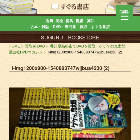
menu
香川│高松│徳島│愛媛｜高知
古本・雑誌・DVD・専門書 買取 すぐる書店
SUGURU BOOKSTORE
HOME
買取例 DVD
香川県高松市でDVDを買取 ゲゲゲの鬼太郎
講談社DVDマガジン
i-img1200x900-1540893747wjjbua4230 (2)
i-img1200x900-1540893747wjjbua4230 (2)