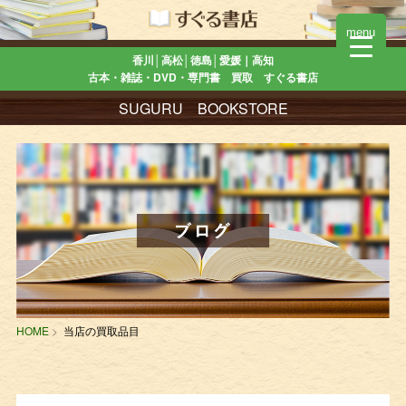
menu
香川│高松│徳島│愛媛｜高知
古本・雑誌・DVD・専門書 買取 すぐる書店
SUGURU BOOKSTORE
HOME
当店の買取品目