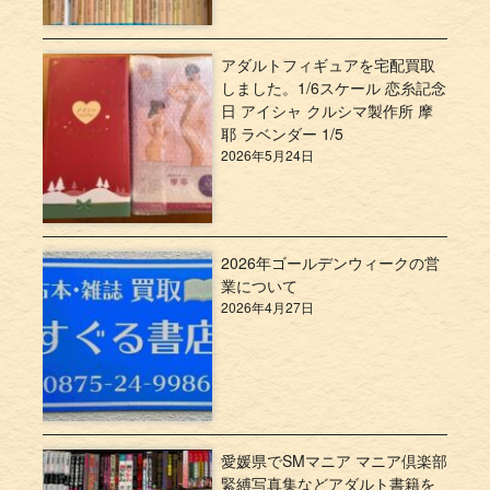
アダルトフィギュアを宅配買取
しました。1/6スケール 恋糸記念
日 アイシャ クルシマ製作所 摩
耶 ラベンダー 1/5
2026年5月24日
2026年ゴールデンウィークの営
業について
2026年4月27日
愛媛県でSMマニア マニア倶楽部
緊縛写真集などアダルト書籍を