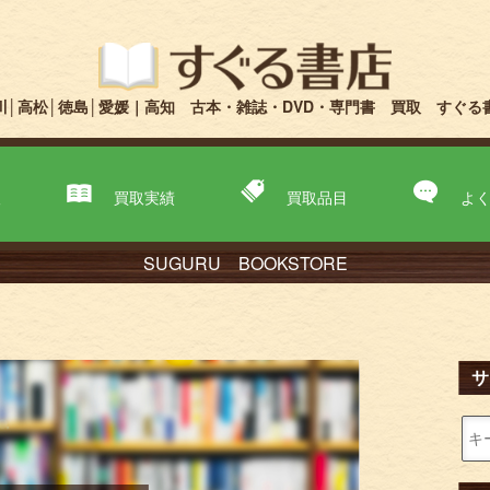
川│高松│徳島│愛媛｜高知 古本・雑誌・DVD・専門書 買取 すぐる
取
買取実績
買取品目
よ
SUGURU BOOKSTORE
サ