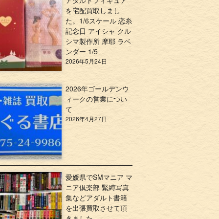
アダルトフィギュア
を宅配買取しまし
た。1/6スケール 恋糸
記念日 アイシャ クル
シマ製作所 摩耶 ラベ
ンダー 1/5
2026年5月24日
2026年ゴールデンウ
ィークの営業につい
て
2026年4月27日
愛媛県でSMマニア マ
ニア倶楽部 緊縛写真
集などアダルト書籍
を出張買取させて頂
きました。