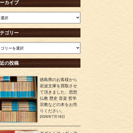
ーカイブ
テゴリー
近の投稿
徳島県のお客様から
岩波文庫を買取させ
て頂きました。思想
仏教 歴史 音楽 哲学
宗教などの本をお売
りください。
2026年7月18日