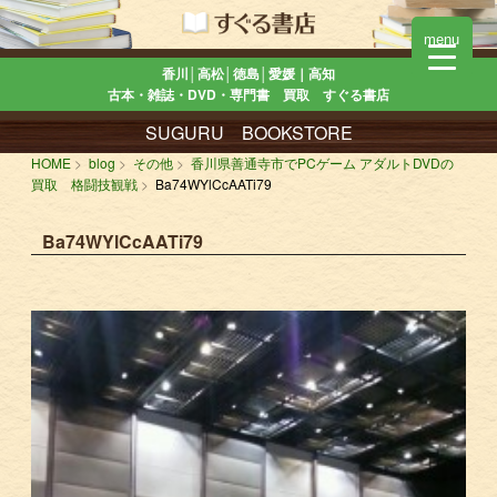
menu
香川│高松│徳島│愛媛｜高知
古本・雑誌・DVD・専門書 買取 すぐる書店
SUGURU BOOKSTORE
HOME
blog
その他
香川県善通寺市でPCゲーム アダルトDVDの
買取 格闘技観戦
Ba74WYlCcAATi79
Ba74WYlCcAATi79