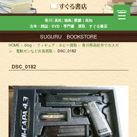
menu
香川│高松│徳島│愛媛｜高知
古本・雑誌・DVD・専門書 買取 すぐる書店
SUGURU BOOKSTORE
HOME
blog
フィギュア・ホビー買取
香川県高松市でガスガ
ン 電動ガンなど出張買取
DSC_0182
DSC_0182