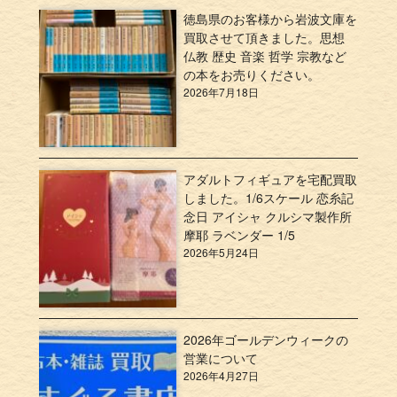
徳島県のお客様から岩波文庫を
買取させて頂きました。思想
仏教 歴史 音楽 哲学 宗教など
の本をお売りください。
2026年7月18日
アダルトフィギュアを宅配買取
しました。1/6スケール 恋糸記
念日 アイシャ クルシマ製作所
摩耶 ラベンダー 1/5
2026年5月24日
2026年ゴールデンウィークの
営業について
2026年4月27日