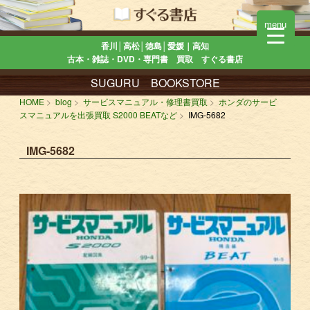
menu
香川│高松│徳島│愛媛｜高知
古本・雑誌・DVD・専門書 買取 すぐる書店
SUGURU BOOKSTORE
HOME
blog
サービスマニュアル・修理書買取
ホンダのサービ
スマニュアルを出張買取 S2000 BEATなど
IMG-5682
IMG-5682