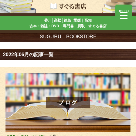
menu
香川│高松│徳島│愛媛｜高知
古本・雑誌・DVD・専門書 買取 すぐる書店
SUGURU BOOKSTORE
2022年06月の記事一覧
HOME
blog
2022年
6月