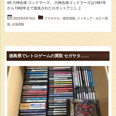
68 六神合体 ゴッドマーズ。 六神合体ゴッドマーズは1981年
から1982年まで放送されたロボットアニ […]
2022年6月16日
プラモデル・模型買取
,
フィギュア・ホビー買
取
,
出張買取
徳島県でレトロゲームの買取 セガサタ……