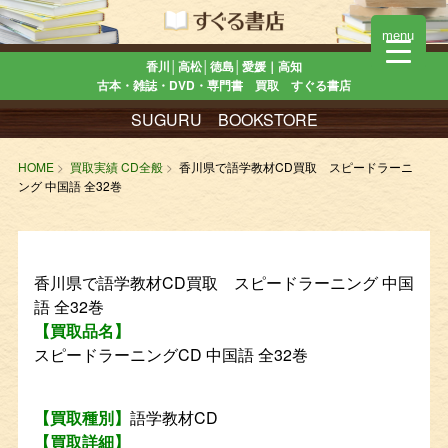
menu
香川│高松│徳島│愛媛｜高知
古本・雑誌・DVD・専門書 買取 すぐる書店
SUGURU BOOKSTORE
HOME
買取実績 CD全般
香川県で語学教材CD買取 スピードラーニ
ング 中国語 全32巻
香川県で語学教材CD買取 スピードラーニング 中国
語 全32巻
【買取品名】
スピードラーニングCD 中国語 全32巻
【買取種別】
語学教材CD
【買取詳細】