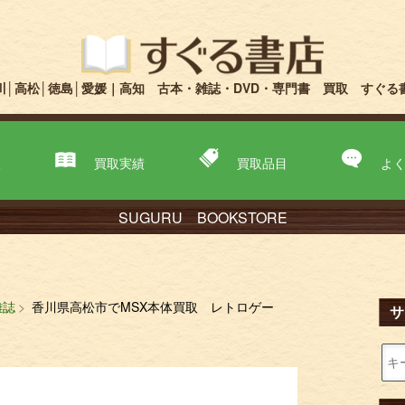
川│高松│徳島│愛媛｜高知 古本・雑誌・DVD・専門書 買取 すぐる
取
買取実績
買取品目
よ
SUGURU BOOKSTORE
雑誌
香川県高松市でMSX本体買取 レトロゲー
サ