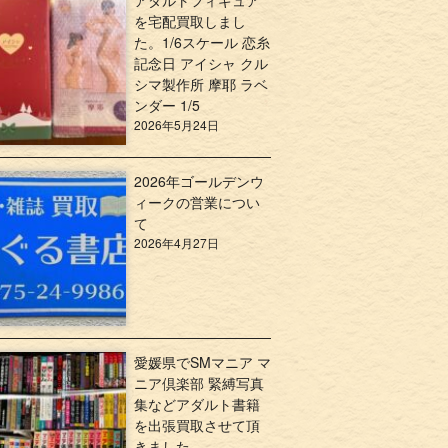
アダルトフィギュア
を宅配買取しまし
た。1/6スケール 恋糸
記念日 アイシャ クル
シマ製作所 摩耶 ラベ
ンダー 1/5
2026年5月24日
2026年ゴールデンウ
ィークの営業につい
て
2026年4月27日
愛媛県でSMマニア マ
ニア倶楽部 緊縛写真
集などアダルト書籍
を出張買取させて頂
きました。