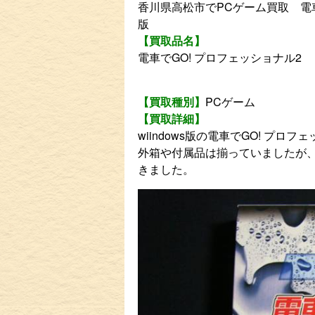
香川県高松市でPCゲーム買取 電車で
版
【買取品名】
電車でGO! プロフェッショナル2 wi
【買取種別】
PCゲーム
【買取詳細】
wiindows版の電車でGO! プロ
外箱や付属品は揃っていましたが
きました。