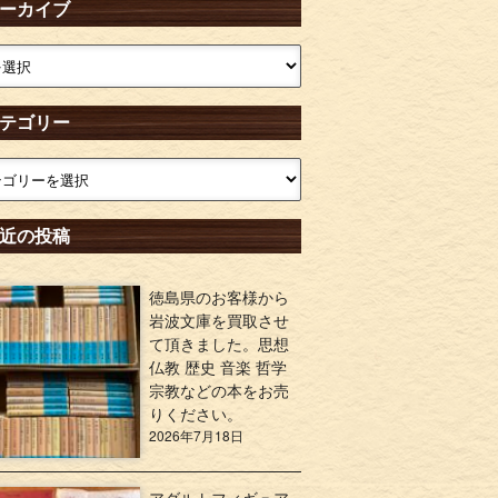
ーカイブ
テゴリー
近の投稿
徳島県のお客様から
岩波文庫を買取させ
て頂きました。思想
仏教 歴史 音楽 哲学
宗教などの本をお売
りください。
2026年7月18日