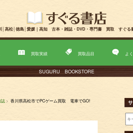
川│高松│徳島│愛媛｜高知 古本・雑誌・DVD・専門書 買取 すぐる
取
買取実績
買取品目
よ
SUGURU BOOKSTORE
雑誌
香川県高松市でPCゲーム買取 電車でGO!
サ