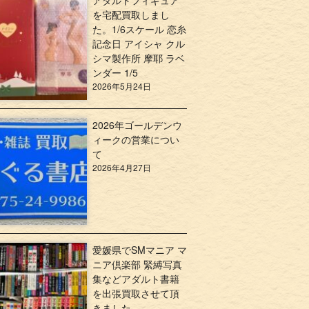
アダルトフィギュア
を宅配買取しまし
た。1/6スケール 恋糸
記念日 アイシャ クル
シマ製作所 摩耶 ラベ
ンダー 1/5
2026年5月24日
2026年ゴールデンウ
ィークの営業につい
て
2026年4月27日
愛媛県でSMマニア マ
ニア倶楽部 緊縛写真
集などアダルト書籍
を出張買取させて頂
きました。