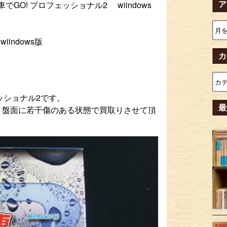
ア
GO! プロフェッショナル2 wiindows
indows版
カ
フェッショナル2です。
最
、盤面に若干傷のある状態で買取りさせて頂